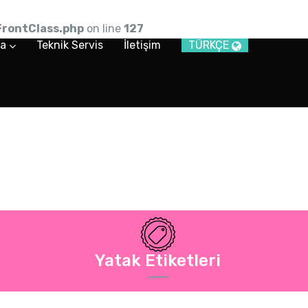
rontClass.php
on line
127
ya
Teknik Servis
İletişim
TÜRKÇE
 Malzemeleri
Malzemeleri
Yatak Etiketleri