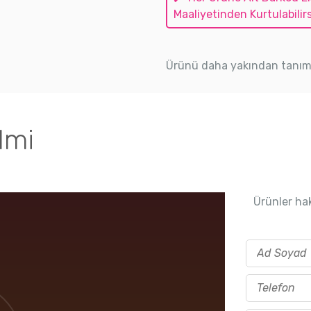
Maaliyetinden Kurtulabilirs
Ürünü daha yakından tanımak 
lmi
Ürünler hak