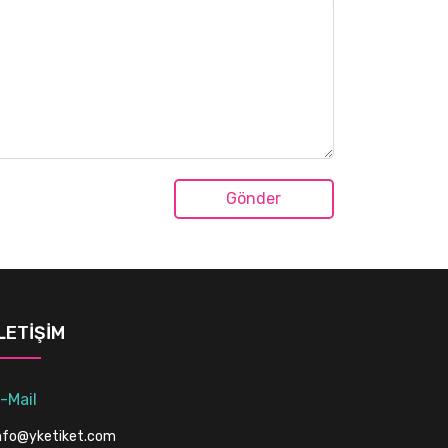
İLETIŞIM
-Mail
nfo@yketiket.com