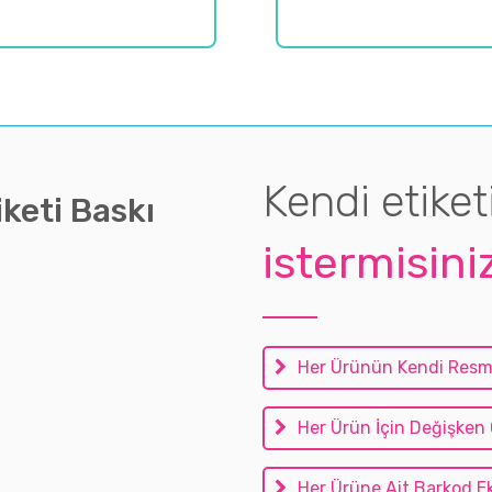
YAZICI
MÜŞTERI
Kendi etiket
iketi Baskı
istermisini
Her Ürünün Kendi Resmin
Her Ürün İçin Değişken Öz
Her Ürüne Ait Barkod Ek