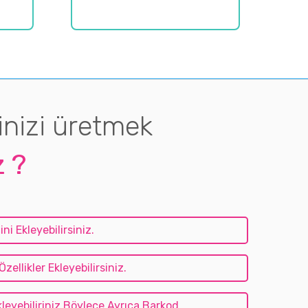
MÜREKKEP
inizi üretmek
z ?
i Ekleyebilirsiniz.
ellikler Ekleyebilirsiniz.
leyebiliriniz Böylece Ayrıca Barkod