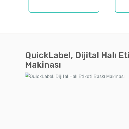
ETIKET
QuickLabel, Dijital Halı Et
Makinası