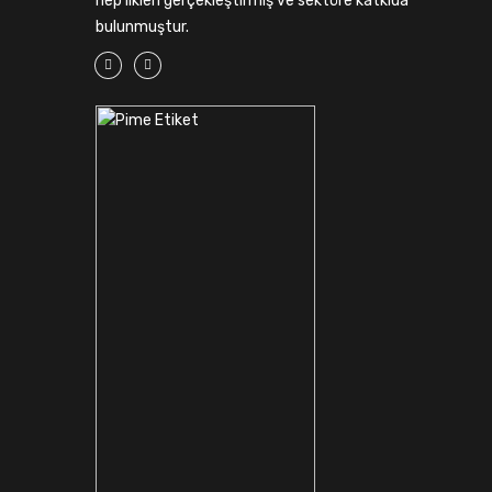
hep ilkleri gerçekleştirmiş ve sektöre katkıda
bulunmuştur.